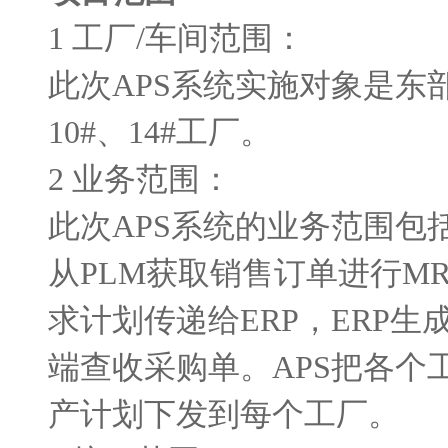
1 工厂
/
车间范围：
此次
APS
系统实施对象是东
10#
、
14#
工厂。
2 业务范围：
此次
APS
系统的业务范围包
从
PLM
获取销售订单进行
MR
求计划传递给
ERP
，
ERP
生
端查收采购单。
APS
把各个
产计划下发到每个工厂。