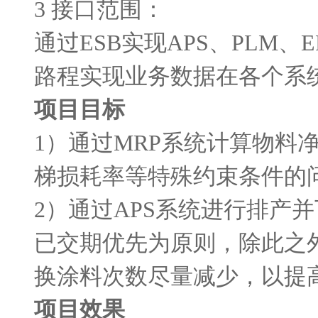
3 接口范围：
通过
ESB
实现
APS
、
PLM
、
E
路程实现业务数据在各个系
项目目标
1）通过
MRP
系统计算物料
梯损耗率等特殊约束条件的
2）通过
APS
系统进行排产并
已交期优先为原则，除此之
换涂料次数尽量减少，以提
项目效果